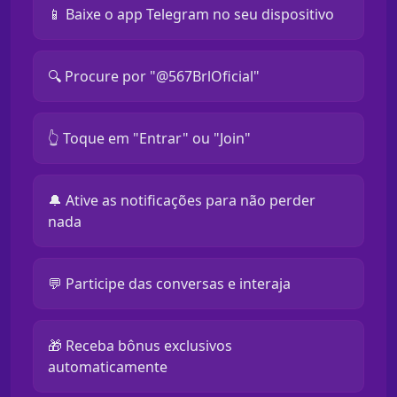
📱 Baixe o app Telegram no seu dispositivo
🔍 Procure por "@567BrlOficial"
👆 Toque em "Entrar" ou "Join"
🔔 Ative as notificações para não perder
nada
💬 Participe das conversas e interaja
🎁 Receba bônus exclusivos
automaticamente