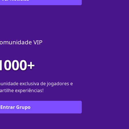
Comunidade VIP
1000+
unidade exclusiva de jogadores e
rtilhe experiências!
Entrar Grupo