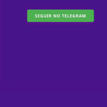
SEGUIR NO TELEGRAM