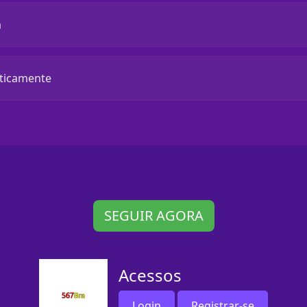
a
aticamente
SEGUIR AGORA
Acessos
Login
Registrar-se