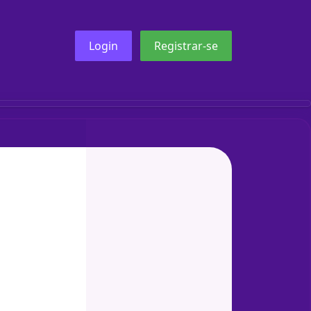
Login
Registrar-se