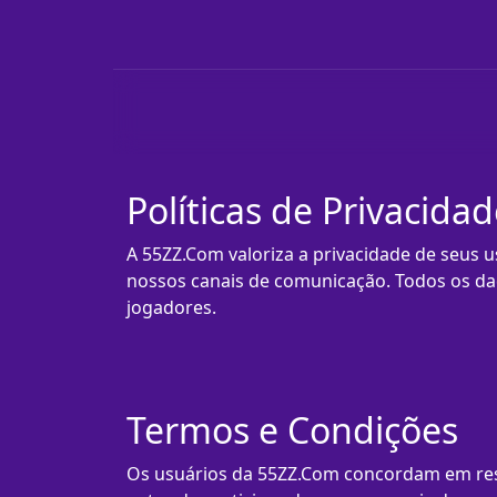
Políticas de Privacida
A 55ZZ.Com valoriza a privacidade de seus 
nossos canais de comunicação. Todos os dad
jogadores.
Termos e Condições
Os usuários da 55ZZ.Com concordam em resp