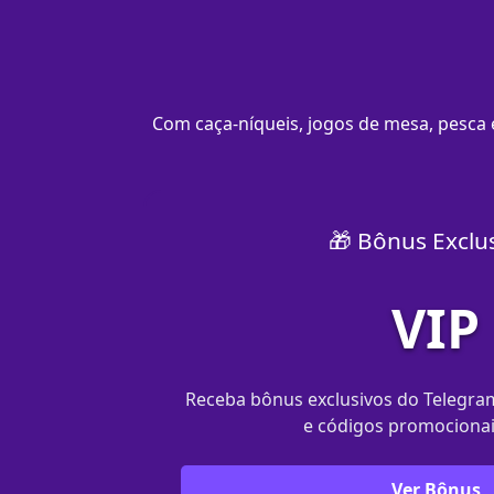
Com caça-níqueis, jogos de mesa, pesca 
🎁 Bônus Exclu
VIP
Receba bônus exclusivos do Telegra
e códigos promocionai
Ver Bônus