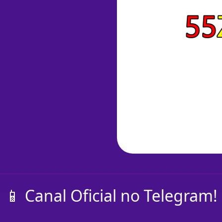
📱 Canal Oficial no Telegram!