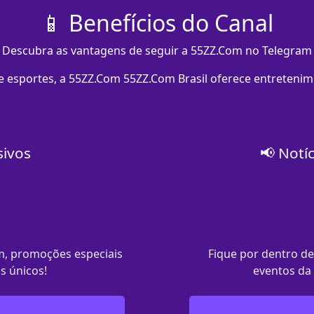
📱 Benefícios do Canal
Descubra as vantagens de seguir a 55ZZ.Com no Telegram
e esportes, a 55ZZ.Com 55ZZ.Com Brasil oferece entreteni
sivos
📢 Notí
m, promoções especiais
Fique por dentro d
s únicos!
eventos da