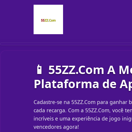
📱 55ZZ.Com A M
Plataforma de A
Cadastre-se na 55ZZ.Com para ganhar 
cada recarga. Com a 55ZZ.Com, você t
incríveis e uma experiência de jogo inig
vencedores agora!