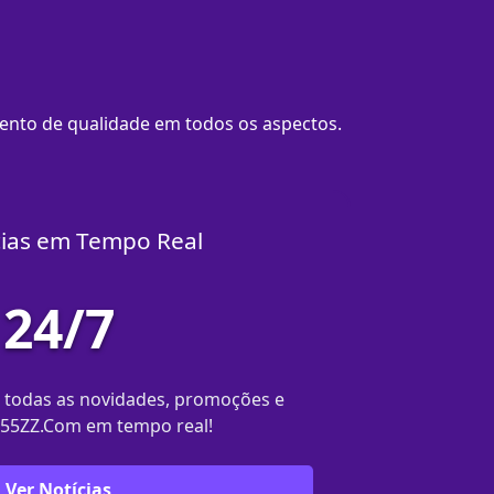
mento de qualidade em todos os aspectos.
cias em Tempo Real
24/7
e todas as novidades, promoções e
 55ZZ.Com em tempo real!
Ver Notícias