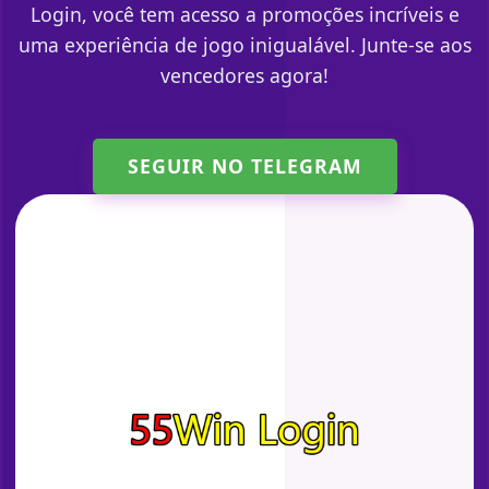
Login, você tem acesso a promoções incríveis e
uma experiência de jogo inigualável. Junte-se aos
vencedores agora!
SEGUIR NO TELEGRAM