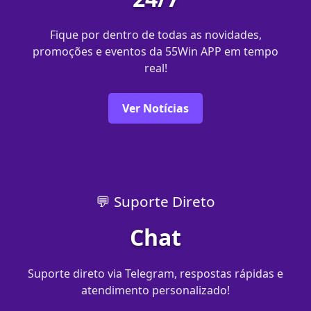
Fique por dentro de todas as novidades,
promoções e eventos da 55Win APP em tempo
real!
Ver Notícias
💬 Suporte Direto
Chat
Suporte direto via Telegram, respostas rápidas e
atendimento personalizado!