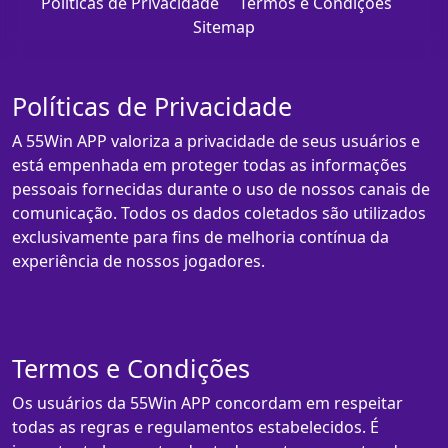
Políticas de Privacidade
Termos e Condições
Sitemap
Políticas de Privacidade
A 55Win APP valoriza a privacidade de seus usuários e
está empenhada em proteger todas as informações
pessoais fornecidas durante o uso de nossos canais de
comunicação. Todos os dados coletados são utilizados
exclusivamente para fins de melhoria contínua da
experiência de nossos jogadores.
Termos e Condições
Os usuários da 55Win APP concordam em respeitar
todas as regras e regulamentos estabelecidos. É