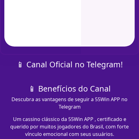
📱 Canal Oficial no Telegram!
📱 Benefícios do Canal
Descubra as vantagens de seguir a 55Win APP no
Telegram
Um cassino clássico da 55Win APP , certificado e
querido por muitos jogadores do Brasil, com forte
vínculo emocional com seus usuários.