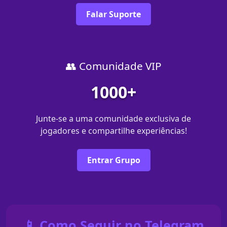
Falar Suporte
👥 Comunidade VIP
1000+
Junte-se a uma comunidade exclusiva de
jogadores e compartilhe experiências!
Entrar Grupo
📱 Como Seguir no Telegram