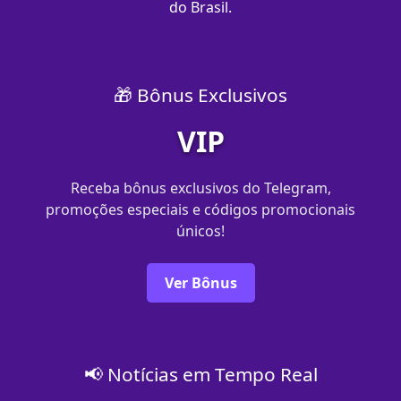
do Brasil.
🎁 Bônus Exclusivos
VIP
Receba bônus exclusivos do Telegram,
promoções especiais e códigos promocionais
únicos!
Ver Bônus
📢 Notícias em Tempo Real