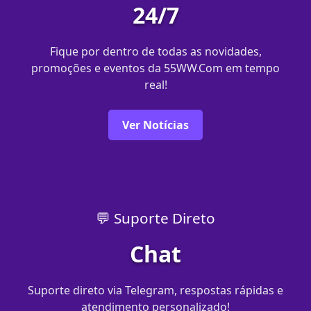
24/7
Fique por dentro de todas as novidades,
promoções e eventos da 55WW.Com em tempo
real!
Ver Notícias
💬 Suporte Direto
Chat
Suporte direto via Telegram, respostas rápidas e
atendimento personalizado!