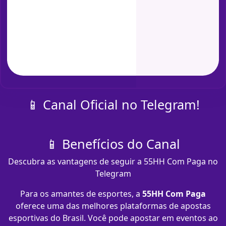
📱 Canal Oficial no Telegram!
📱 Benefícios do Canal
Descubra as vantagens de seguir a 55HH Com Paga no
Telegram
Para os amantes de esportes, a
55HH Com Paga
oferece uma das melhores plataformas de apostas
esportivas do Brasil. Você pode apostar em eventos ao