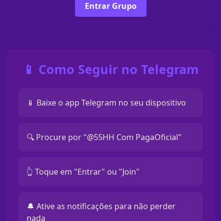
Entrar Grupo
📱 Como Seguir no Telegram
📱 Baixe o app Telegram no seu dispositivo
🔍 Procure por "@55HH Com PagaOficial"
👆 Toque em "Entrar" ou "Join"
🔔 Ative as notificações para não perder
nada