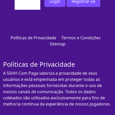
Login
Registrar-se
Políticas de Privacidade
Termos e Condições
Sitemap
Políticas de Privacidade
A 55HH Com Paga valoriza a privacidade de seus
usuários e está empenhada em proteger todas as
informações pessoais fornecidas durante o uso de
nossos canais de comunicação. Todos os dados
coletados são utilizados exclusivamente para fins de
melhoria contínua da experiência de nossos jogadores.