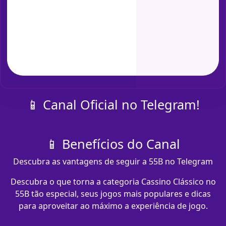
📱 Canal Oficial no Telegram!
📱 Benefícios do Canal
Descubra as vantagens de seguir a 55B no Telegram
Descubra o que torna a categoria Cassino Clássico no
55B tão especial, seus jogos mais populares e dicas
para aproveitar ao máximo a experiência de jogo.