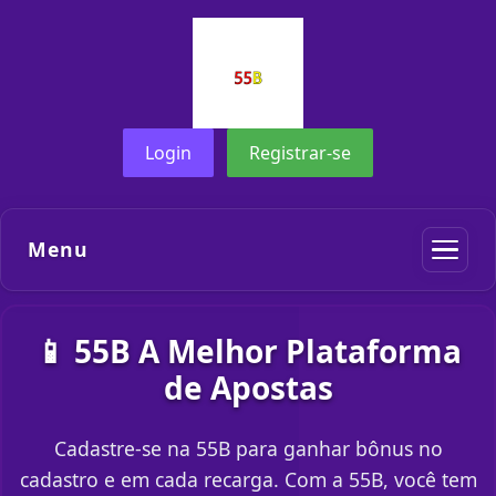
Login
Registrar-se
Menu
📱 55B A Melhor Plataforma
de Apostas
Cadastre-se na 55B para ganhar bônus no
cadastro e em cada recarga. Com a 55B, você tem