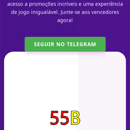
acesso a promoções incríveis e uma experiência
de jogo inigualável. Junte-se aos vencedores
agora!
SEGUIR NO TELEGRAM