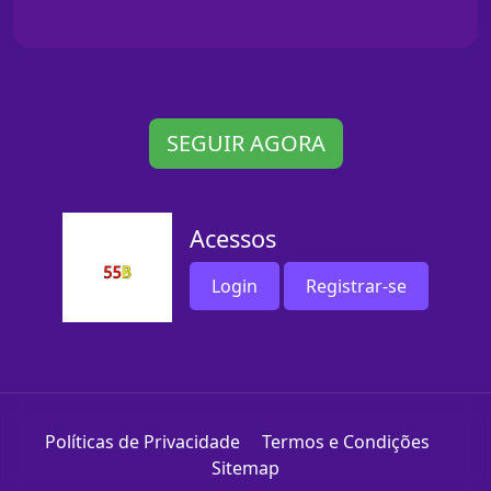
SEGUIR AGORA
Acessos
Login
Registrar-se
Políticas de Privacidade
Termos e Condições
Sitemap