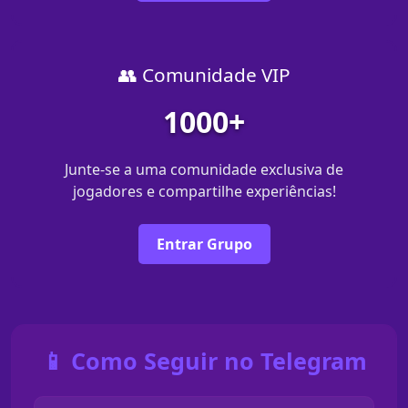
👥 Comunidade VIP
1000+
Junte-se a uma comunidade exclusiva de
jogadores e compartilhe experiências!
Entrar Grupo
📱 Como Seguir no Telegram