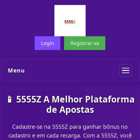
Login
Registrar-se
Menu
📱 5555Z A Melhor Plataforma
de Apostas
Cadastre-se na 5555Z para ganhar bônus no
cadastro e em cada recarga. Com a 5555Z, você