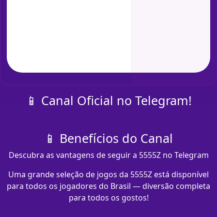
📱 Canal Oficial no Telegram!
📱 Benefícios do Canal
Descubra as vantagens de seguir a 5555Z no Telegram
Uma grande seleção de jogos da 5555Z está disponível
para todos os jogadores do Brasil — diversão completa
para todos os gostos!