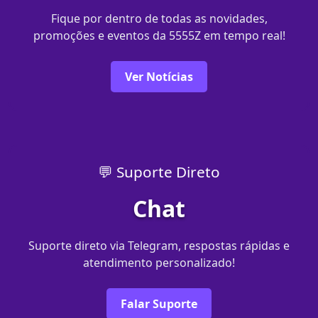
Fique por dentro de todas as novidades,
promoções e eventos da 5555Z em tempo real!
Ver Notícias
💬 Suporte Direto
Chat
Suporte direto via Telegram, respostas rápidas e
atendimento personalizado!
Falar Suporte