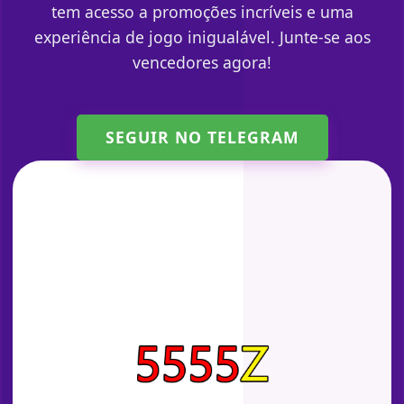
tem acesso a promoções incríveis e uma
experiência de jogo inigualável. Junte-se aos
vencedores agora!
SEGUIR NO TELEGRAM