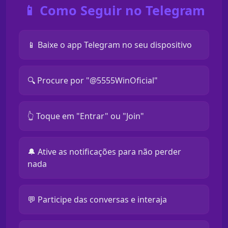
📱 Como Seguir no Telegram
📱 Baixe o app Telegram no seu dispositivo
🔍 Procure por "@5555WinOficial"
👆 Toque em "Entrar" ou "Join"
🔔 Ative as notificações para não perder
nada
💬 Participe das conversas e interaja