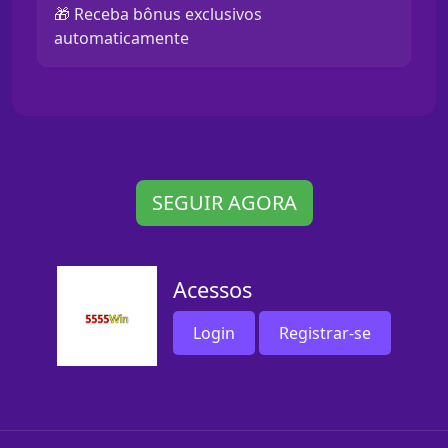
🎁 Receba bônus exclusivos
automaticamente
SEGUIR AGORA
Acessos
Login
Registrar-se