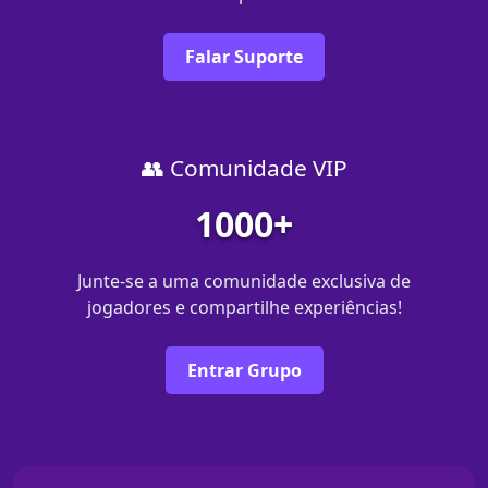
Falar Suporte
👥 Comunidade VIP
1000+
Junte-se a uma comunidade exclusiva de
jogadores e compartilhe experiências!
Entrar Grupo