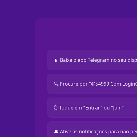
📱 Baixe o app Telegram no seu disp
🔍 Procure por "@54999 Com LoginO
👆 Toque em "Entrar" ou "Join"
🔔 Ative as notificações para não p