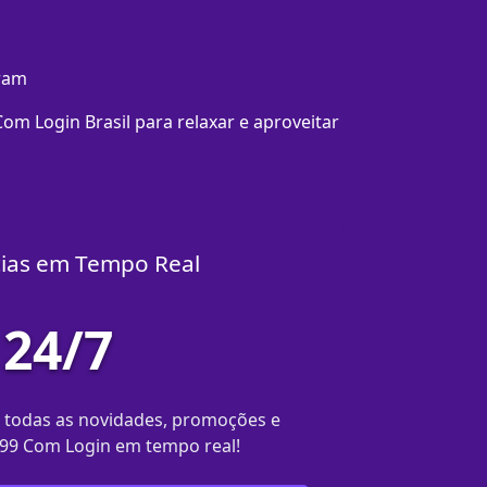
gram
m Login Brasil para relaxar e aproveitar
cias em Tempo Real
24/7
e todas as novidades, promoções e
99 Com Login em tempo real!