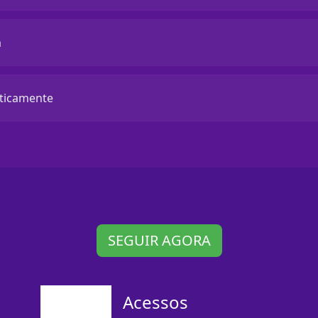
a
aticamente
SEGUIR AGORA
Acessos