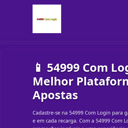
📱 54999 Com Lo
Melhor Platafor
Apostas
Cadastre-se na 54999 Com Login para g
e em cada recarga. Com a 54999 Com Lo