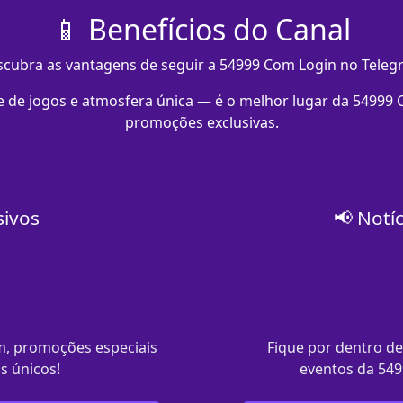
📱 Benefícios do Canal
cubra as vantagens de seguir a 54999 Com Login no Tele
de jogos e atmosfera única — é o melhor lugar da 54999 Co
promoções exclusivas.
sivos
📢 Notí
m, promoções especiais
Fique por dentro d
s únicos!
eventos da 549