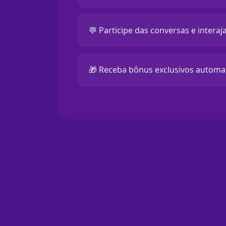
💬 Participe das conversas e interaj
🎁 Receba bônus exclusivos autom