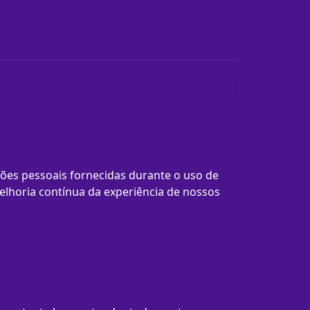
ões pessoais fornecidas durante o uso de
elhoria contínua da experiência de nossos