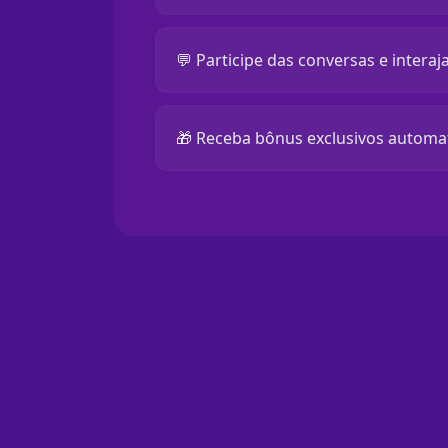
💬 Participe das conversas e interaj
🎁 Receba bônus exclusivos autom