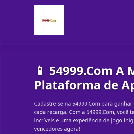
📱 54999.Com A 
Plataforma de A
Cadastre-se na 54999.Com para ganhar
cada recarga. Com a 54999.Com, você 
incríveis e uma experiência de jogo inig
vencedores agora!