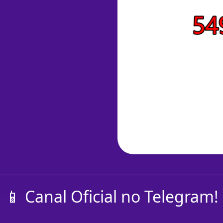
📱 Canal Oficial no Telegram!