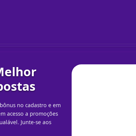
Melhor
postas
 bônus no cadastro e em
tem acesso a promoções
ualável. Junte-se aos