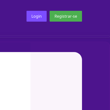
Login
Registrar-se