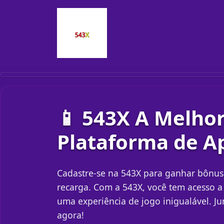
📱 543X A Melho
Plataforma de A
Cadastre-se na 543X para ganhar bônus
recarga. Com a 543X, você tem acesso a
uma experiência de jogo inigualável. J
agora!