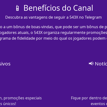
📱 Benefícios do Canal
Descubra as vantagens de seguir a 543X no Telegram
ito a um bônus de boas-vindas, que pode ser um bônus de 
 jogadores atuais, o 543X organiza regularmente promoçõe
ama de fidelidade por meio do qual os jogadores podem de
sivos
📢 Notí
m, promoções especiais
Fique por dentro d
s únicos!
eventos 