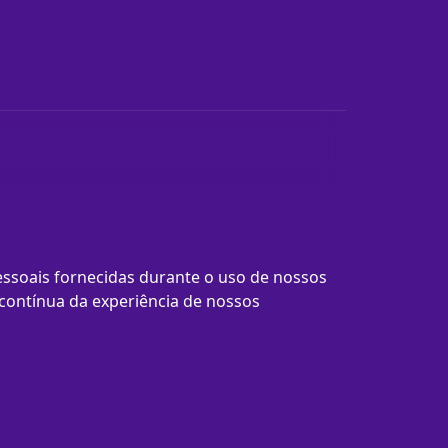
essoais fornecidas durante o uso de nossos
 contínua da experiência de nossos