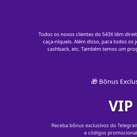
Todos os novos clientes do 543X têm dire
caça-níqueis. Além disso, para todos os
cashback, etc. Também temos um progr
🎁 Bônus Exclu
VIP
Receba bônus exclusivos do Telegra
e códigos promocionai