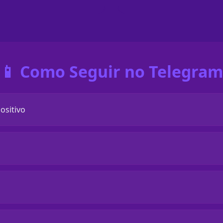
📱 Como Seguir no Telegram
ositivo