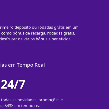
primeiro depósito ou rodadas grátis em um
s como bônus de recarga, rodadas grátis,
sfrutar de vários bônus e benefícios.
cias em Tempo Real
24/7
e todas as novidades, promoções e
da 543X em tempo real!