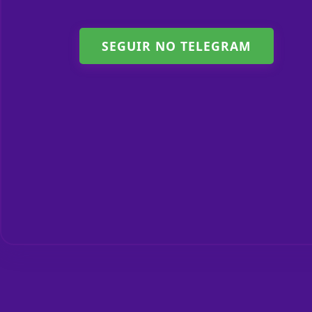
SEGUIR NO TELEGRAM