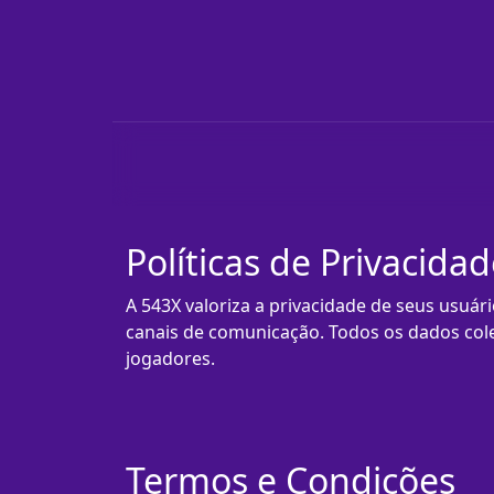
Políticas de Privacida
A 543X valoriza a privacidade de seus usuá
canais de comunicação. Todos os dados cole
jogadores.
Termos e Condições