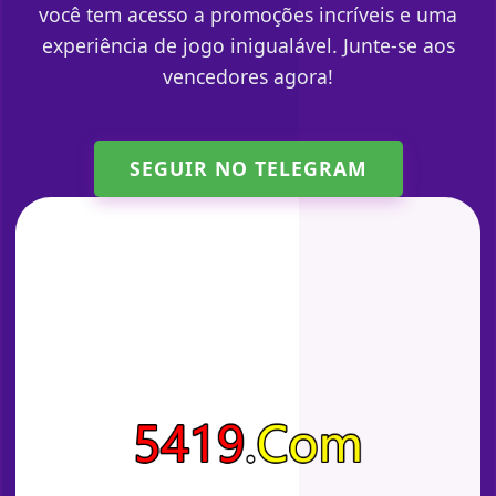
você tem acesso a promoções incríveis e uma
experiência de jogo inigualável. Junte-se aos
vencedores agora!
SEGUIR NO TELEGRAM