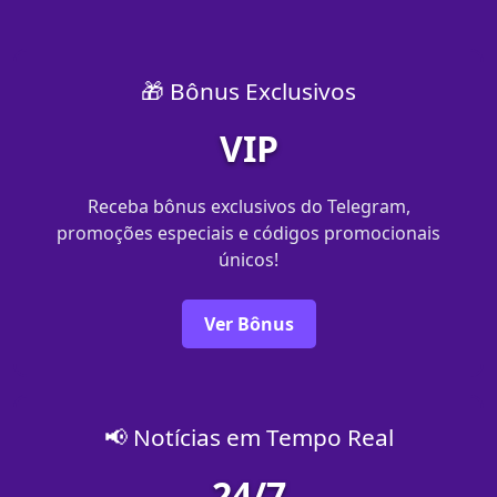
🎁 Bônus Exclusivos
VIP
Receba bônus exclusivos do Telegram,
promoções especiais e códigos promocionais
únicos!
Ver Bônus
📢 Notícias em Tempo Real
24/7