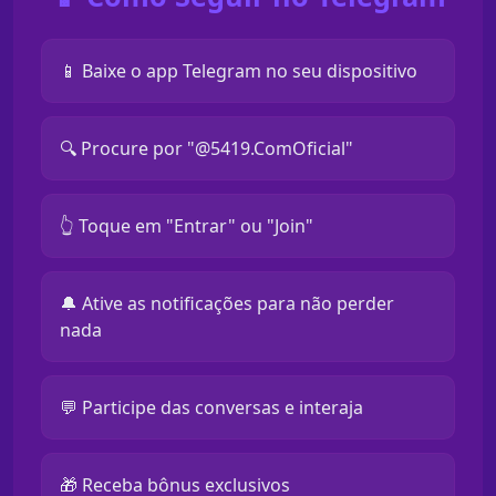
📱 Baixe o app Telegram no seu dispositivo
🔍 Procure por "@5419.ComOficial"
👆 Toque em "Entrar" ou "Join"
🔔 Ative as notificações para não perder
nada
💬 Participe das conversas e interaja
🎁 Receba bônus exclusivos