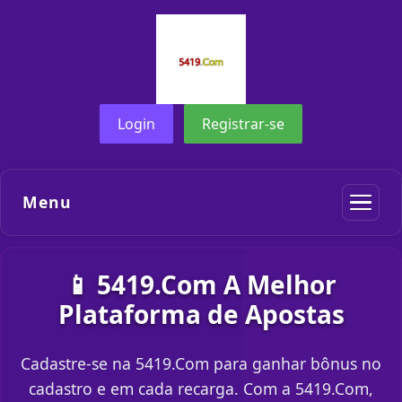
Login
Registrar-se
Menu
📱 5419.Com A Melhor
Plataforma de Apostas
Cadastre-se na 5419.Com para ganhar bônus no
cadastro e em cada recarga. Com a 5419.Com,