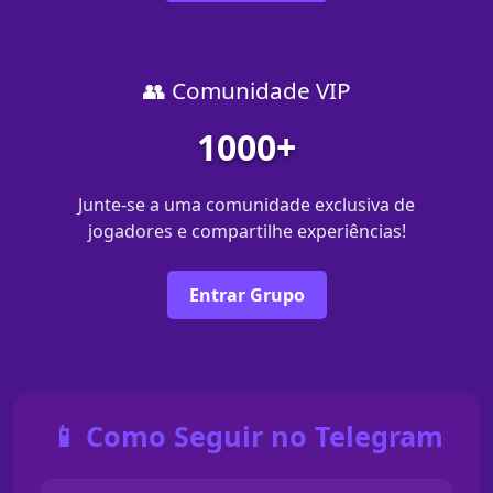
👥 Comunidade VIP
1000+
Junte-se a uma comunidade exclusiva de
jogadores e compartilhe experiências!
Entrar Grupo
📱 Como Seguir no Telegram