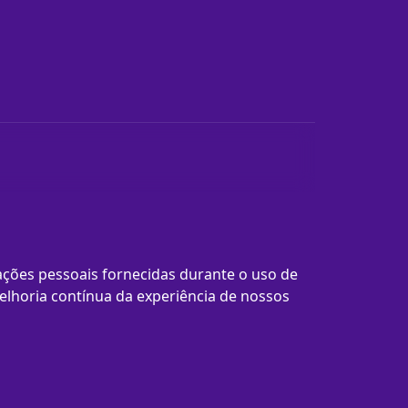
ações pessoais fornecidas durante o uso de
elhoria contínua da experiência de nossos