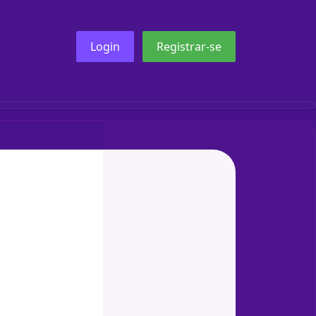
Login
Registrar-se