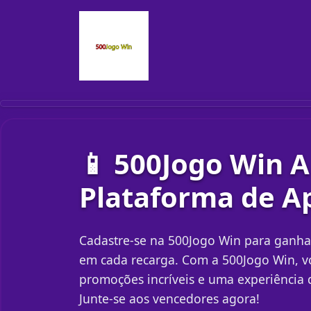
📱 500Jogo Win 
Plataforma de A
Cadastre-se na 500Jogo Win para ganha
em cada recarga. Com a 500Jogo Win, v
promoções incríveis e uma experiência d
Junte-se aos vencedores agora!