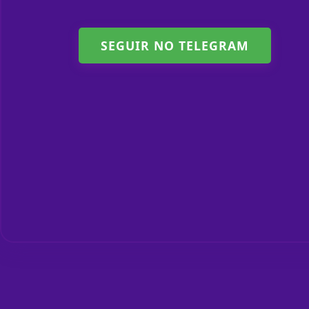
SEGUIR NO TELEGRAM