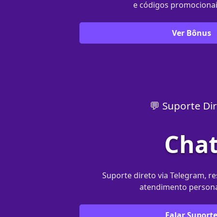
e códigos promocionai
Ver Bônus
💬 Suporte Di
Cha
Suporte direto via Telegram, r
atendimento persona
Falar Suport