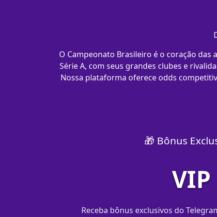
O Campeonato Brasileiro é o coração das ap
Série A, com seus grandes clubes e rivalida
Nossa plataforma oferece odds competitiv
🎁 Bônus Exclu
VIP
Receba bônus exclusivos do Telegra