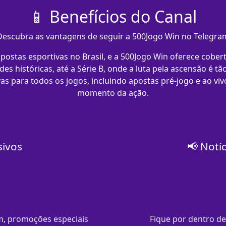
📱 Benefícios do Canal
Descubra as vantagens de seguir a 500Jogo Win no Telegra
ostas esportivas no Brasil, e a 500Jogo Win oferece cober
des históricas, até a Série B, onde a luta pela ascensão é t
as para todos os jogos, incluindo apostas pré-jogo e ao 
momento da ação.
sivos
📢 Notí
m, promoções especiais
Fique por dentro d