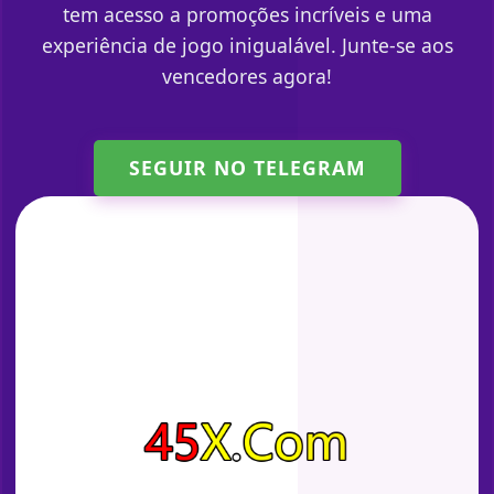
tem acesso a promoções incríveis e uma
experiência de jogo inigualável. Junte-se aos
vencedores agora!
SEGUIR NO TELEGRAM