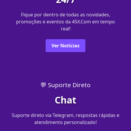
Fique por dentro de todas as novidades,
promoções e eventos da 45X.Com em tempo
real!
Ver Notícias
💬 Suporte Direto
Chat
Suporte direto via Telegram, respostas rápidas e
atendimento personalizado!