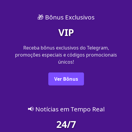
🎁 Bônus Exclusivos
VIP
Receba bônus exclusivos do Telegram,
promoções especiais e códigos promocionais
únicos!
Ver Bônus
📢 Notícias em Tempo Real
24/7