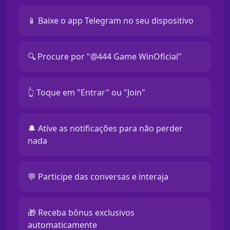
📱 Baixe o app Telegram no seu dispositivo
🔍 Procure por "@444 Game WinOficial"
👆 Toque em "Entrar" ou "Join"
🔔 Ative as notificações para não perder
nada
💬 Participe das conversas e interaja
🎁 Receba bônus exclusivos
automaticamente