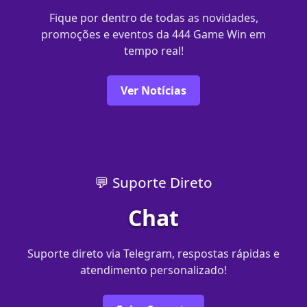
Fique por dentro de todas as novidades,
promoções e eventos da 444 Game Win em
tempo real!
Ver Notícias
💬 Suporte Direto
Chat
Suporte direto via Telegram, respostas rápidas e
atendimento personalizado!