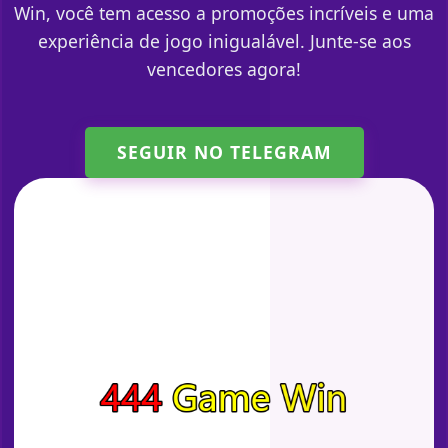
Win, você tem acesso a promoções incríveis e uma
experiência de jogo inigualável. Junte-se aos
vencedores agora!
SEGUIR NO TELEGRAM