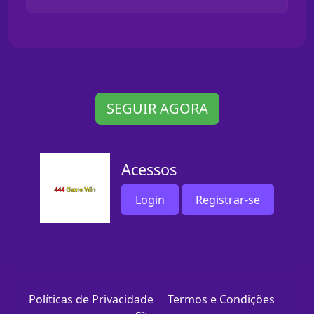
SEGUIR AGORA
Acessos
Login
Registrar-se
Políticas de Privacidade
Termos e Condições