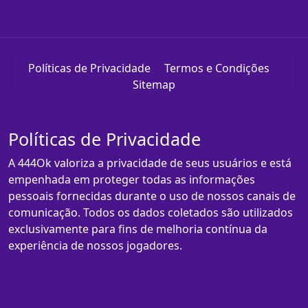
Políticas de Privacidade
Termos e Condições
Sitemap
Políticas de Privacidade
A 444Ok valoriza a privacidade de seus usuários e está
empenhada em proteger todas as informações
pessoais fornecidas durante o uso de nossos canais de
comunicação. Todos os dados coletados são utilizados
exclusivamente para fins de melhoria contínua da
experiência de nossos jogadores.