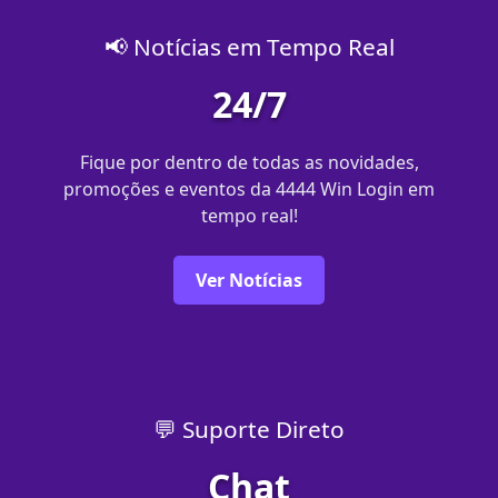
📢 Notícias em Tempo Real
24/7
Fique por dentro de todas as novidades,
promoções e eventos da 4444 Win Login em
tempo real!
Ver Notícias
💬 Suporte Direto
Chat