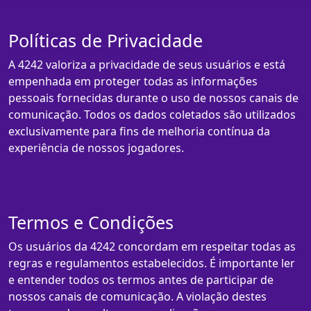
Políticas de Privacidade
A 4242 valoriza a privacidade de seus usuários e está
empenhada em proteger todas as informações
pessoais fornecidas durante o uso de nossos canais de
comunicação. Todos os dados coletados são utilizados
exclusivamente para fins de melhoria contínua da
experiência de nossos jogadores.
Termos e Condições
Os usuários da 4242 concordam em respeitar todas as
regras e regulamentos estabelecidos. É importante ler
e entender todos os termos antes de participar de
nossos canais de comunicação. A violação destes