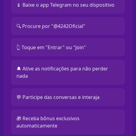
📱 Baixe o app Telegram no seu dispositivo
🔍 Procure por "@4242Oficial"
👆 Toque em "Entrar" ou "Join"
🔔 Ative as notificações para não perder
nada
💬 Participe das conversas e interaja
🎁 Receba bônus exclusivos
automaticamente