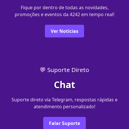
Fique por dentro de todas as novidades,
promoções e eventos da 4242 em tempo real!
Ver Notícias
💬 Suporte Direto
Chat
Suporte direto via Telegram, respostas rápidas e
atendimento personalizado!
Falar Suporte