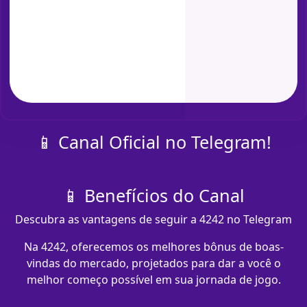
📱 Canal Oficial no Telegram!
📱 Benefícios do Canal
Descubra as vantagens de seguir a 4242 no Telegram
Na 4242, oferecemos os melhores bônus de boas-
vindas do mercado, projetados para dar a você o
melhor começo possível em sua jornada de jogo.