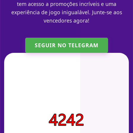
tem acesso a promoções incríveis e uma
experiência de jogo inigualável. Junte-se aos
vencedores agora!
SEGUIR NO TELEGRAM