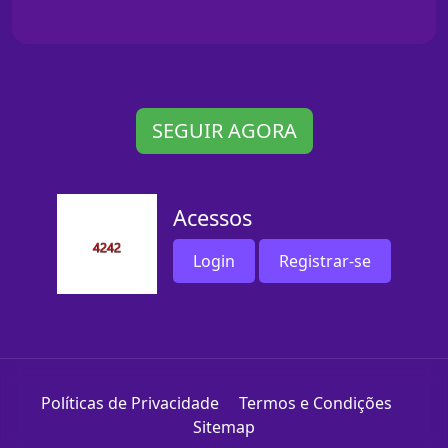
SEGUIR AGORA
Acessos
Login
Registrar-se
Políticas de Privacidade
Termos e Condições
Sitemap