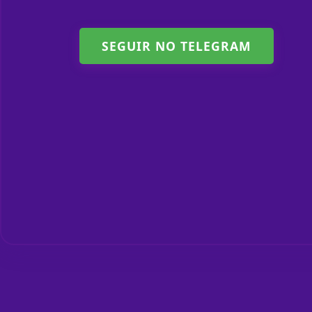
SEGUIR NO TELEGRAM