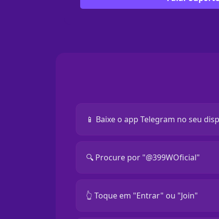
📱 Baixe o app Telegram no seu disp
🔍 Procure por "@399WOficial"
👆 Toque em "Entrar" ou "Join"