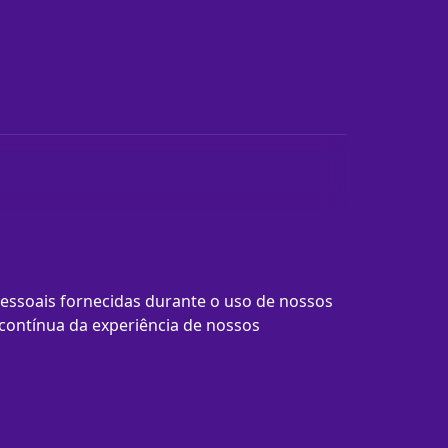
essoais fornecidas durante o uso de nossos
 contínua da experiência de nossos