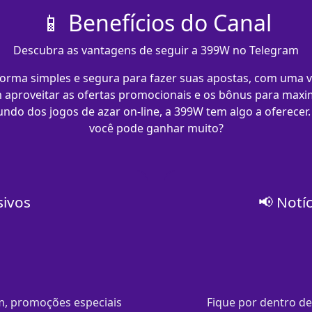
📱 Benefícios do Canal
Descubra as vantagens de seguir a 399W no Telegram
orma simples e segura para fazer suas apostas, com uma 
m aproveitar as ofertas promocionais e os bônus para max
do dos jogos de azar on-line, a 399W tem algo a oferecer.
você pode ganhar muito?
sivos
📢 Notí
m, promoções especiais
Fique por dentro d