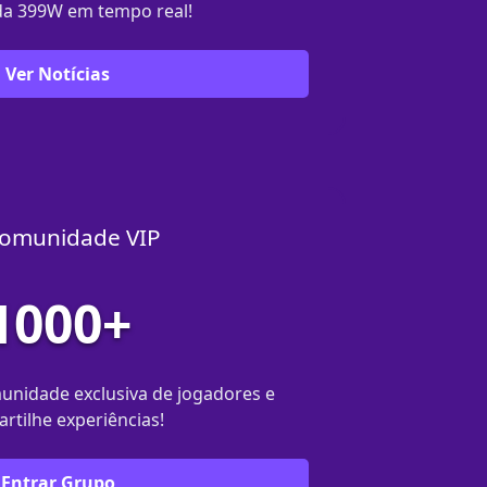
da 399W em tempo real!
Ver Notícias
Comunidade VIP
1000+
unidade exclusiva de jogadores e
rtilhe experiências!
Entrar Grupo