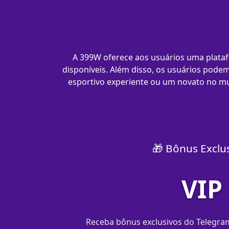
A 399W oferece aos usuários uma plataf
disponíveis. Além disso, os usuários pode
esportivo experiente ou um novato no mun
🎁 Bônus Exclu
VIP
Receba bônus exclusivos do Telegra