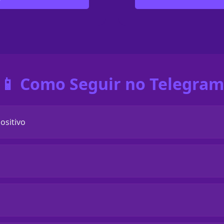
📱 Como Seguir no Telegram
ositivo