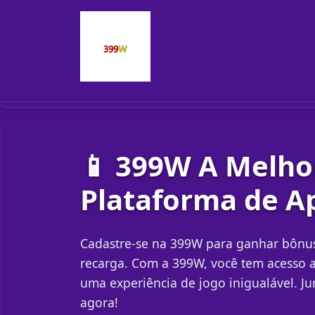
📱 399W A Melho
Plataforma de A
Cadastre-se na 399W para ganhar bônus
recarga. Com a 399W, você tem acesso a
uma experiência de jogo inigualável. J
agora!