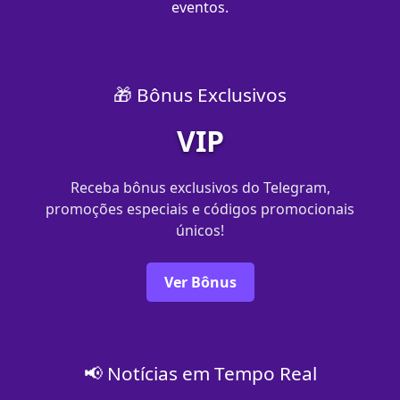
eventos.
🎁 Bônus Exclusivos
VIP
Receba bônus exclusivos do Telegram,
promoções especiais e códigos promocionais
únicos!
Ver Bônus
📢 Notícias em Tempo Real