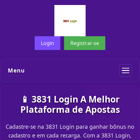
Login
Registrar-se
Menu
📱 3831 Login A Melhor
Plataforma de Apostas
Cadastre-se na 3831 Login para ganhar bônus no
cadastro e em cada recarga. Com a 3831 Login,