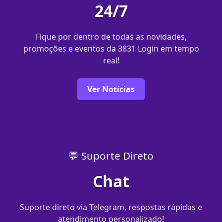
24/7
Fique por dentro de todas as novidades,
promoções e eventos da 3831 Login em tempo
real!
Ver Notícias
💬 Suporte Direto
Chat
Suporte direto via Telegram, respostas rápidas e
atendimento personalizado!