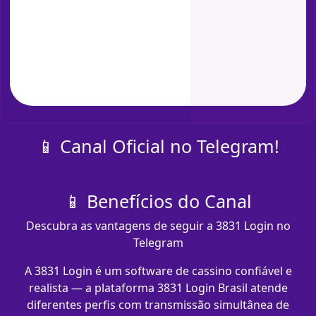
📱 Canal Oficial no Telegram!
📱 Benefícios do Canal
Descubra as vantagens de seguir a 3831 Login no
Telegram
A 3831 Login é um software de cassino confiável e
realista — a plataforma 3831 Login Brasil atende
diferentes perfis com transmissão simultânea de