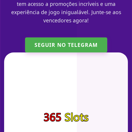
tem acesso a promoções incríveis e uma
experiência de jogo inigualável. Junte-se aos
vencedores agora!
SEGUIR NO TELEGRAM