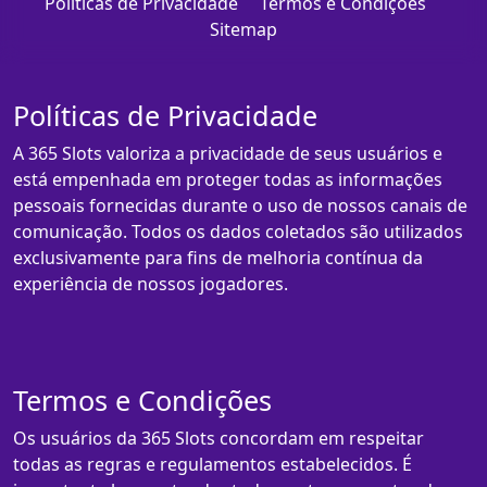
Políticas de Privacidade
Termos e Condições
Sitemap
Políticas de Privacidade
A 365 Slots valoriza a privacidade de seus usuários e
está empenhada em proteger todas as informações
pessoais fornecidas durante o uso de nossos canais de
comunicação. Todos os dados coletados são utilizados
exclusivamente para fins de melhoria contínua da
experiência de nossos jogadores.
Termos e Condições
Os usuários da 365 Slots concordam em respeitar
todas as regras e regulamentos estabelecidos. É