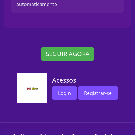
automaticamente
SEGUIR AGORA
Acessos
Login
Registrar-se