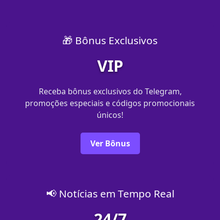
🎁 Bônus Exclusivos
VIP
Receba bônus exclusivos do Telegram,
promoções especiais e códigos promocionais
únicos!
Ver Bônus
📢 Notícias em Tempo Real
24/7