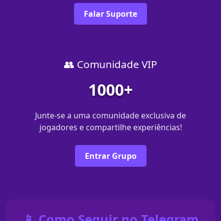
Falar Suporte
👥 Comunidade VIP
1000+
Junte-se a uma comunidade exclusiva de
jogadores e compartilhe experiências!
Entrar Grupo
📱 Como Seguir no Telegram