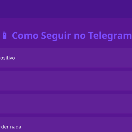
📱 Como Seguir no Telegram
ositivo
erder nada