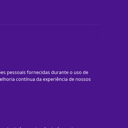
ões pessoais fornecidas durante o uso de
elhoria contínua da experiência de nossos