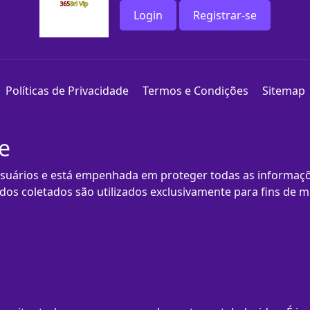
Login
Registrar-se
Políticas de Privacidade
Termos e Condições
Sitemap
de
s usuários e está empenhada em proteger todas as informaç
os coletados são utilizados exclusivamente para fins de m