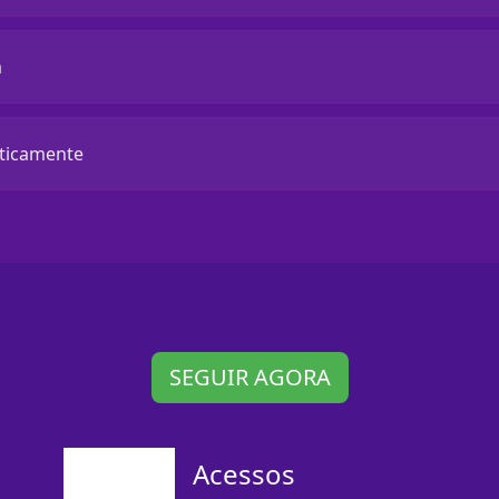
a
aticamente
SEGUIR AGORA
Acessos