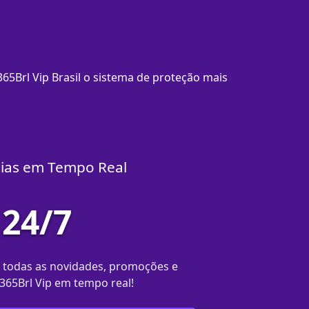
365Brl Vip Brasil o sistema de proteção mais
cias em Tempo Real
24/7
e todas as novidades, promoções e
365Brl Vip em tempo real!