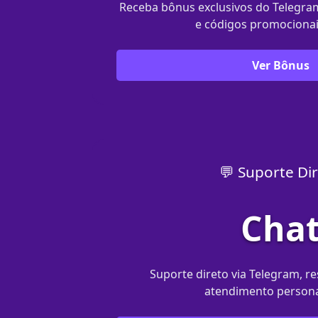
Receba bônus exclusivos do Telegra
e códigos promocionai
Ver Bônus
💬 Suporte Di
Cha
Suporte direto via Telegram, r
atendimento persona