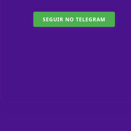
SEGUIR NO TELEGRAM