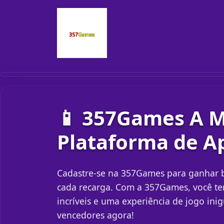
📱 357Games A 
Plataforma de A
Cadastre-se na 357Games para ganhar 
cada recarga. Com a 357Games, você t
incríveis e uma experiência de jogo inig
vencedores agora!