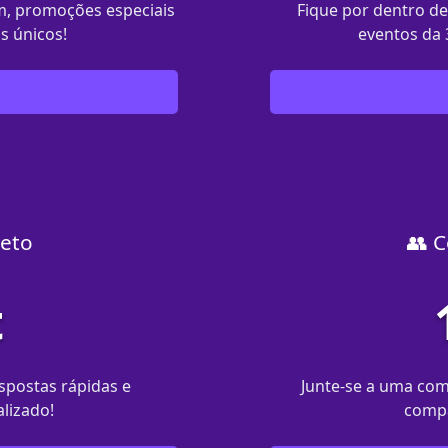
m, promoções especiais
Fique por dentro d
s únicos!
eventos da
reto
👥 
t
espostas rápidas e
Junte-se a uma com
lizado!
compa