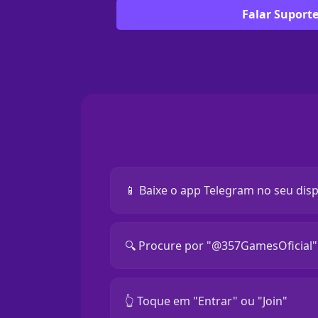
Falar Suport
📱 Baixe o app Telegram no seu disp
🔍 Procure por "@357GamesOficial"
👆 Toque em "Entrar" ou "Join"