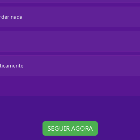
erder nada
a
aticamente
SEGUIR AGORA