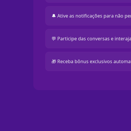
🔔 Ative as notificações para não p
💬 Participe das conversas e interaj
🎁 Receba bônus exclusivos autom