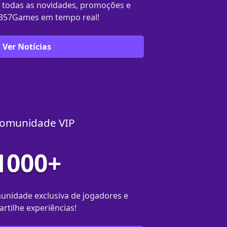
e todas as novidades, promoções e
 357Games em tempo real!
Ver Notícias
Comunidade VIP
1000+
unidade exclusiva de jogadores e
rtilhe experiências!