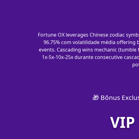
Fortune OX leverages Chinese zodiac symbol
96.75% com volatilidade média offering 
events. Cascading wins mechanic (tumble 
1x-5x-10x-25x durante consecutive cascad
po
🎁 Bônus Exclu
VIP