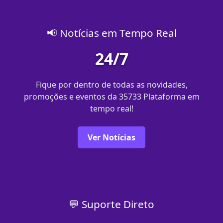
📢 Notícias em Tempo Real
24/7
Fique por dentro de todas as novidades,
promoções e eventos da 35733 Plataforma em
tempo real!
Ver Notícias
💬 Suporte Direto