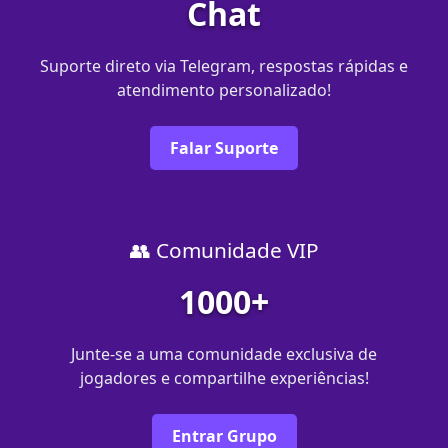
Chat
Suporte direto via Telegram, respostas rápidas e
atendimento personalizado!
Falar Suporte
👥 Comunidade VIP
1000+
Junte-se a uma comunidade exclusiva de
jogadores e compartilhe experiências!
Entrar Grupo