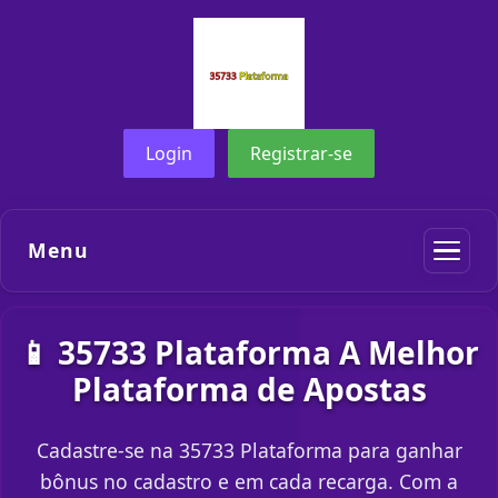
Login
Registrar-se
Menu
📱 35733 Plataforma A Melhor
Plataforma de Apostas
Cadastre-se na 35733 Plataforma para ganhar
bônus no cadastro e em cada recarga. Com a