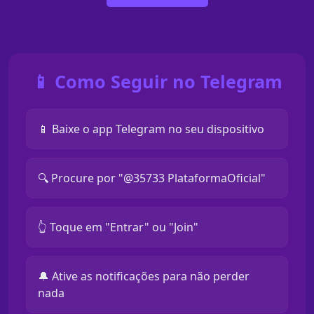
📱 Como Seguir no Telegram
📱 Baixe o app Telegram no seu dispositivo
🔍 Procure por "@35733 PlataformaOficial"
👆 Toque em "Entrar" ou "Join"
🔔 Ative as notificações para não perder
nada