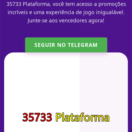
35733 Plataforma, você tem acesso a promoções
incríveis e uma experiência de jogo inigualável.
Junte-se aos vencedores agora!
SEGUIR NO TELEGRAM