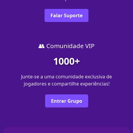
Falar Suporte
👥 Comunidade VIP
1000+
Junte-se a uma comunidade exclusiva de
jogadores e compartilhe experiências!
Entrar Grupo