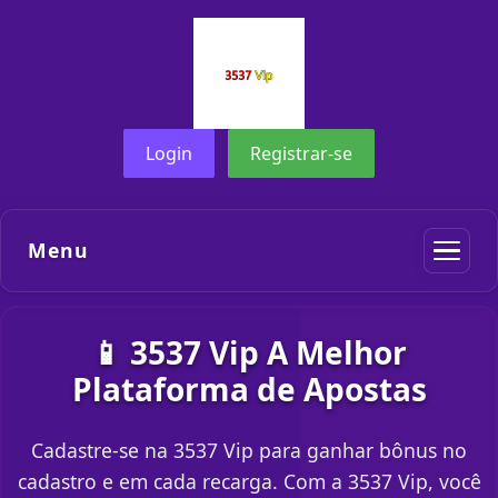
Login
Registrar-se
Menu
📱 3537 Vip A Melhor
Plataforma de Apostas
Cadastre-se na 3537 Vip para ganhar bônus no
cadastro e em cada recarga. Com a 3537 Vip, você