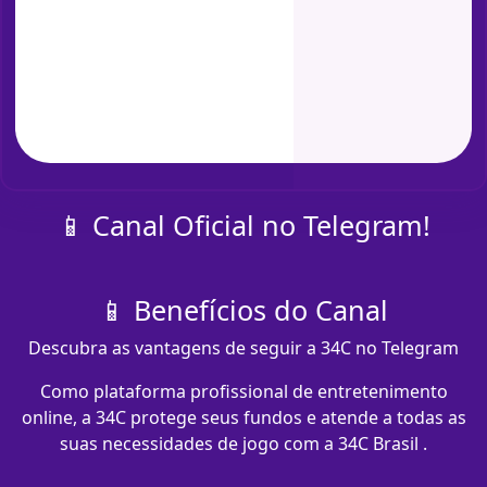
📱 Canal Oficial no Telegram!
📱 Benefícios do Canal
Descubra as vantagens de seguir a 34C no Telegram
Como plataforma profissional de entretenimento
online, a 34C protege seus fundos e atende a todas as
suas necessidades de jogo com a 34C Brasil .