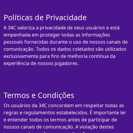
Políticas de Privacidade
A 34C valoriza a privacidade de seus usuários e está
empenhada em proteger todas as informações
pessoais fornecidas durante o uso de nossos canais de
comunicação. Todos os dados coletados são utilizados
exclusivamente para fins de melhoria contínua da
experiência de nossos jogadores.
Termos e Condições
Os usuários da 34C concordam em respeitar todas as
regras e regulamentos estabelecidos. É importante ler
e entender todos os termos antes de participar de
nossos canais de comunicação. A violação destes