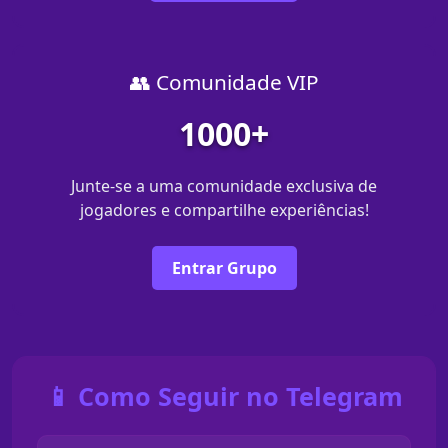
👥 Comunidade VIP
1000+
Junte-se a uma comunidade exclusiva de
jogadores e compartilhe experiências!
Entrar Grupo
📱 Como Seguir no Telegram