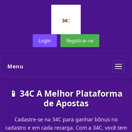
Login
Registrar-se
Menu
📱 34C A Melhor Plataforma
de Apostas
Cadastre-se na 34C para ganhar bônus no
cadastro e em cada recarga. Com a 34C, você tem