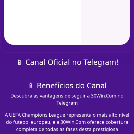
📱 Canal Oficial no Telegram!
📱 Benefícios do Canal
Descubra as vantagens de seguir a 30Win.Com no
Telegram
A UEFA Champions League representa o mais alto nível
do futebol europeu, e a 30Win.Com oferece cobertura
completa de todas as fases desta prestigiosa