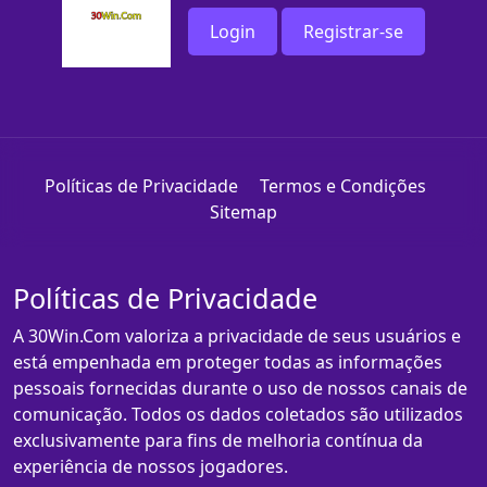
Login
Registrar-se
Políticas de Privacidade
Termos e Condições
Sitemap
Políticas de Privacidade
A 30Win.Com valoriza a privacidade de seus usuários e
está empenhada em proteger todas as informações
pessoais fornecidas durante o uso de nossos canais de
comunicação. Todos os dados coletados são utilizados
exclusivamente para fins de melhoria contínua da
experiência de nossos jogadores.