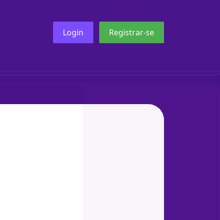
Login
Registrar-se