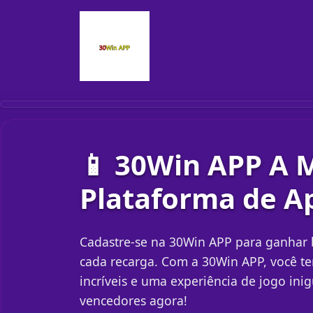
📱 30Win APP A 
Plataforma de A
Cadastre-se na 30Win APP para ganhar 
cada recarga. Com a 30Win APP, você t
incríveis e uma experiência de jogo inig
vencedores agora!