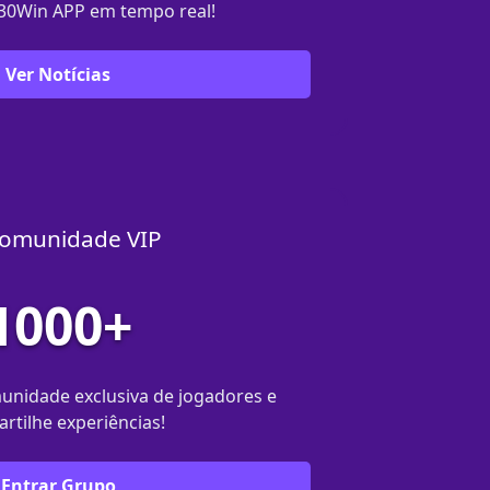
30Win APP em tempo real!
Ver Notícias
Comunidade VIP
1000+
unidade exclusiva de jogadores e
rtilhe experiências!
Entrar Grupo