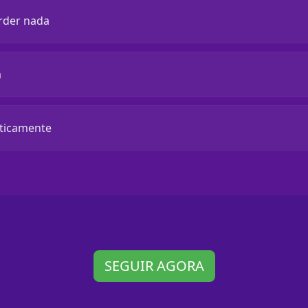
erder nada
a
aticamente
SEGUIR AGORA