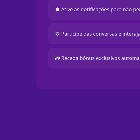
🔔 Ative as notificações para não p
💬 Participe das conversas e interaj
🎁 Receba bônus exclusivos autom