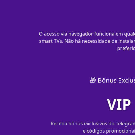
O acesso via navegador funciona em qual
smart TVs. Não há necessidade de instala
preferi
🎁 Bônus Exclu
VIP
Receba bônus exclusivos do Telegra
e códigos promocionai