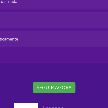
erder nada
a
aticamente
SEGUIR AGORA