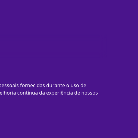
pessoais fornecidas durante o uso de
elhoria contínua da experiência de nossos