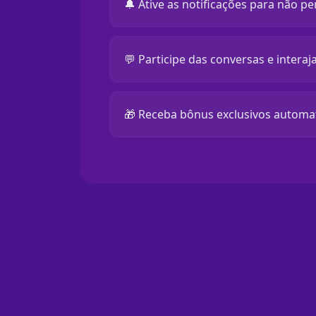
🔔 Ative as notificações para não p
💬 Participe das conversas e interaj
🎁 Receba bônus exclusivos autom