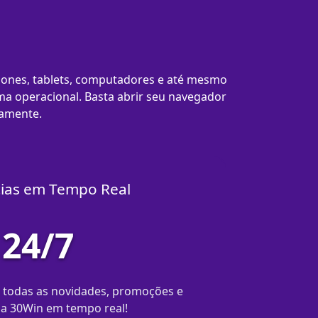
hones, tablets, computadores e até mesmo
ma operacional. Basta abrir seu navegador
tamente.
cias em Tempo Real
24/7
e todas as novidades, promoções e
a 30Win em tempo real!