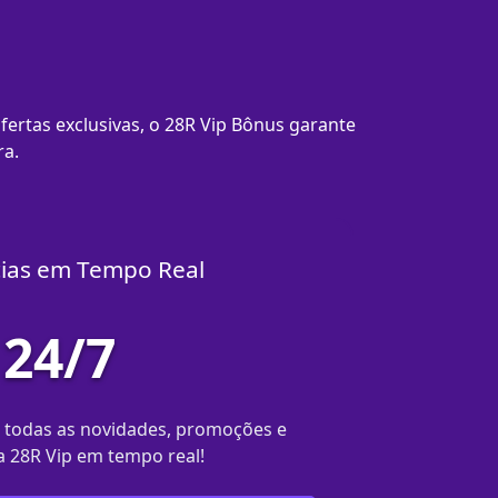
ertas exclusivas, o 28R Vip Bônus garante
ra.
cias em Tempo Real
24/7
e todas as novidades, promoções e
a 28R Vip em tempo real!