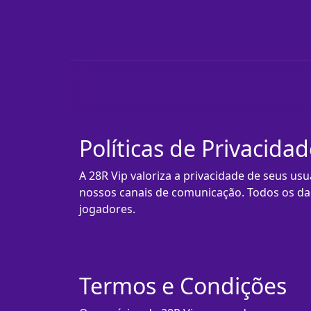
Políticas de Privacida
A 28R Vip valoriza a privacidade de seus u
nossos canais de comunicação. Todos os dad
jogadores.
Termos e Condições