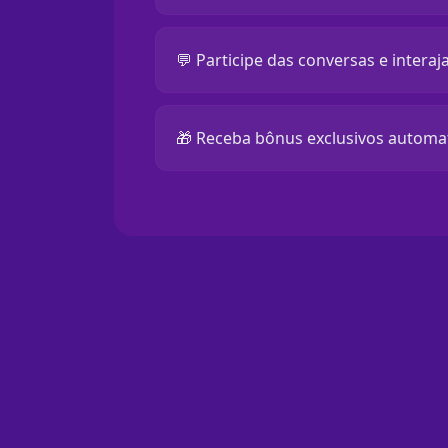
💬 Participe das conversas e interaj
🎁 Receba bônus exclusivos autom