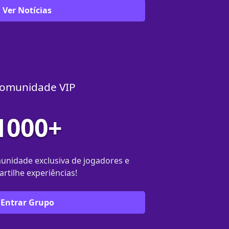
Ver Notícias
Comunidade VIP
1000+
unidade exclusiva de jogadores e
rtilhe experiências!
Entrar Grupo