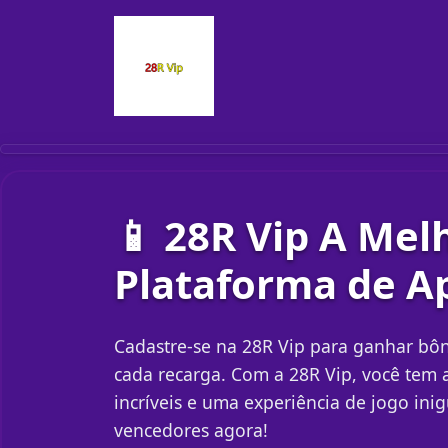
📱 28R Vip A Mel
Plataforma de A
Cadastre-se na 28R Vip para ganhar bô
cada recarga. Com a 28R Vip, você tem
incríveis e uma experiência de jogo inig
vencedores agora!