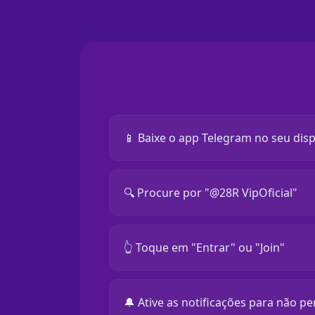
📱 Baixe o app Telegram no seu disp
🔍 Procure por "@28R VipOficial"
👆 Toque em "Entrar" ou "Join"
🔔 Ative as notificações para não p