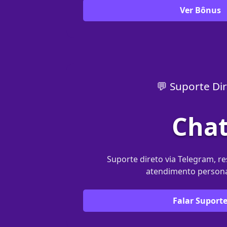
Ver Bônus
💬 Suporte Di
Cha
Suporte direto via Telegram, r
atendimento persona
Falar Suport