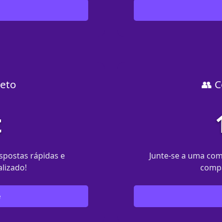
reto
👥 
t
espostas rápidas e
Junte-se a uma com
lizado!
compa
e