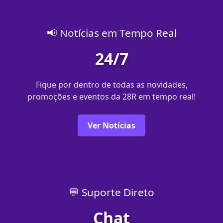
📢 Notícias em Tempo Real
24/7
Fique por dentro de todas as novidades,
promoções e eventos da 28R em tempo real!
Ver Notícias
💬 Suporte Direto
Chat