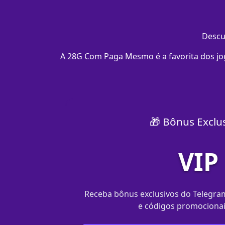
Descu
A 28G Com Paga Mesmo é a favorita dos joga
🎁 Bônus Exclu
VIP
Receba bônus exclusivos do Telegra
e códigos promocionai