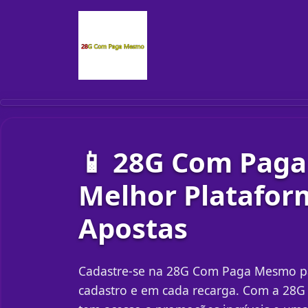
📱 28G Com Pag
Melhor Platafor
Apostas
Cadastre-se na 28G Com Paga Mesmo p
cadastro e em cada recarga. Com a 28