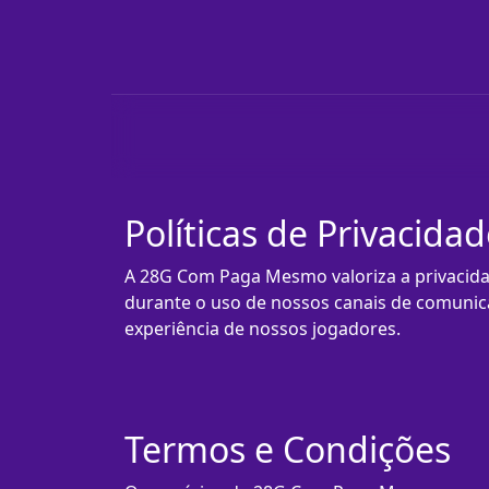
Políticas de Privacida
A 28G Com Paga Mesmo valoriza a privacida
durante o uso de nossos canais de comunica
experiência de nossos jogadores.
Termos e Condições