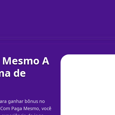
a Mesmo A
ma de
ara ganhar bônus no
G Com Paga Mesmo, você