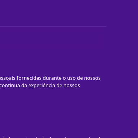
essoais fornecidas durante o uso de nossos
 contínua da experiência de nossos