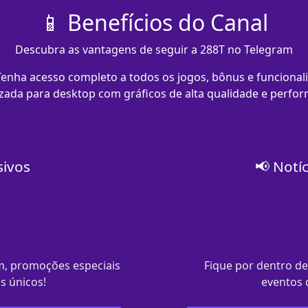
📱 Benefícios do Canal
Descubra as vantagens de seguir a 288T no Telegram
C! Tenha acesso completo a todos os jogos, bônus e funcion
izada para desktop com gráficos de alta qualidade e perfor
sivos
📢 Notí
m, promoções especiais
Fique por dentro d
s únicos!
eventos 