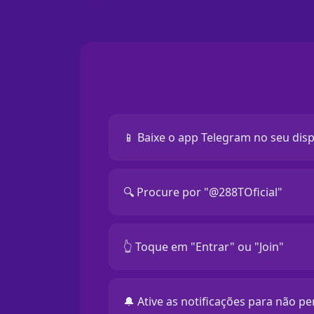
📱 Baixe o app Telegram no seu disp
🔍 Procure por "@288TOficial"
👆 Toque em "Entrar" ou "Join"
🔔 Ative as notificações para não p