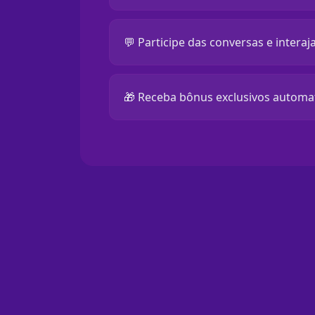
💬 Participe das conversas e interaj
🎁 Receba bônus exclusivos autom