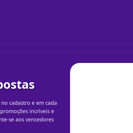
postas
 no cadastro e em cada
 promoções incríveis e
unte-se aos vencedores