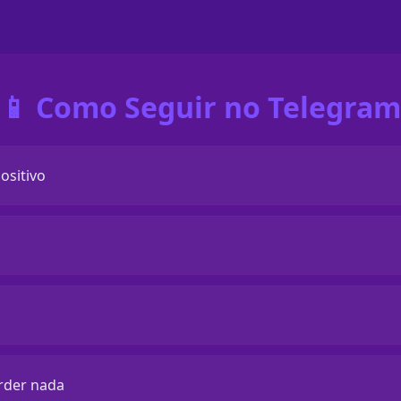
📱 Como Seguir no Telegram
ositivo
erder nada