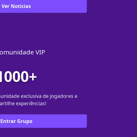
Ver Notícias
Comunidade VIP
1000+
unidade exclusiva de jogadores e
rtilhe experiências!
Entrar Grupo