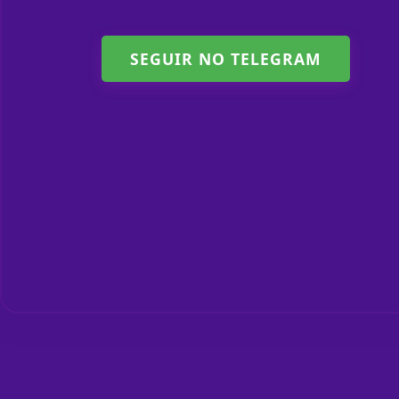
SEGUIR NO TELEGRAM