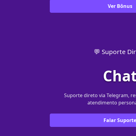
Ver Bônus
💬 Suporte Di
Cha
Suporte direto via Telegram, r
atendimento persona
Falar Suport