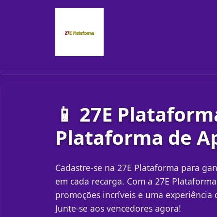
📱 27E Plataform
Plataforma de A
Cadastre-se na 27E Plataforma para ga
em cada recarga. Com a 27E Plataforma
promoções incríveis e uma experiência d
Junte-se aos vencedores agora!