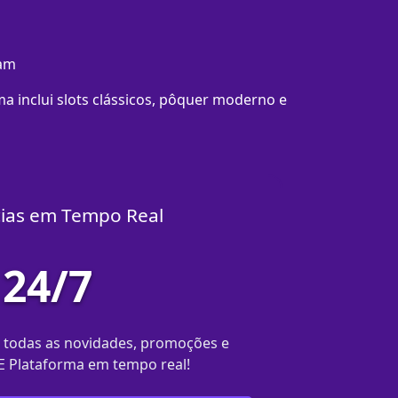
ram
 inclui slots clássicos, pôquer moderno e
cias em Tempo Real
24/7
e todas as novidades, promoções e
E Plataforma em tempo real!