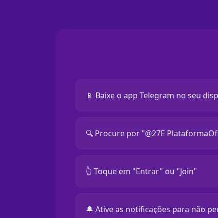
📱 Baixe o app Telegram no seu disp
🔍 Procure por "@27E PlataformaOfi
👆 Toque em "Entrar" ou "Join"
🔔 Ative as notificações para não p