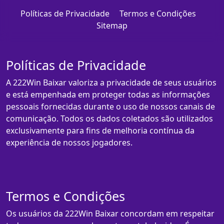
Políticas de Privacidade
Termos e Condições
Sitemap
Políticas de Privacidade
A 222Win Baixar valoriza a privacidade de seus usuários
e está empenhada em proteger todas as informações
pessoais fornecidas durante o uso de nossos canais de
comunicação. Todos os dados coletados são utilizados
exclusivamente para fins de melhoria contínua da
experiência de nossos jogadores.
Termos e Condições
Os usuários da 222Win Baixar concordam em respeitar