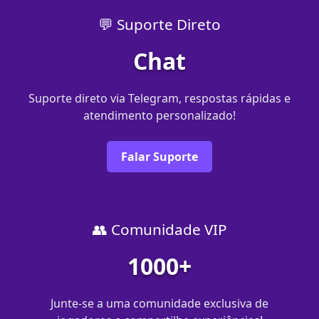
💬 Suporte Direto
Chat
Suporte direto via Telegram, respostas rápidas e
atendimento personalizado!
Falar Suporte
👥 Comunidade VIP
1000+
Junte-se a uma comunidade exclusiva de