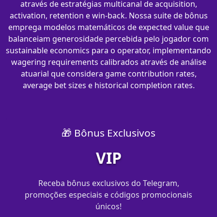
através de estratégias multicanal de acquisition,
activation, retention e win-back. Nossa suite de bônus
emprega modelos matemáticos de expected value que
balanceiam generosidade percebida pelo jogador com
sustainable economics para o operator, implementando
wagering requirements calibrados através de análise
atuarial que considera game contribution rates,
average bet sizes e historical completion rates.
🎁 Bônus Exclusivos
VIP
Receba bônus exclusivos do Telegram,
promoções especiais e códigos promocionais
únicos!