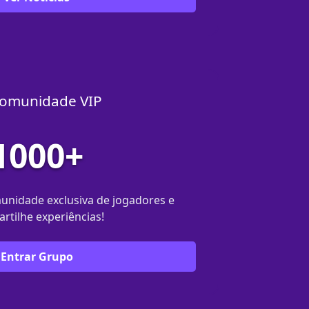
Comunidade VIP
1000+
unidade exclusiva de jogadores e
rtilhe experiências!
Entrar Grupo