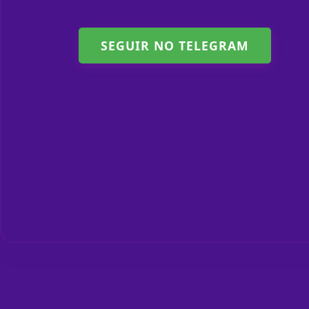
SEGUIR NO TELEGRAM