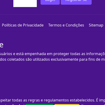
Políticas de Privacidade
Termos e Condições
Sitemap
de
usuários e está empenhada em proteger todas as informaçõ
os coletados são utilizados exclusivamente para fins de m
itar todas as regras e regulamentos estabelecidos. É imp