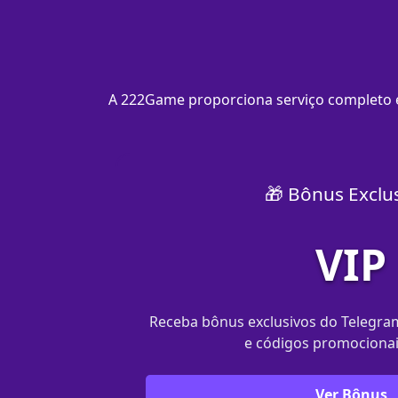
A 222Game proporciona serviço completo e
🎁 Bônus Exclu
VIP
Receba bônus exclusivos do Telegra
e códigos promocionai
Ver Bônus