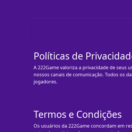
Políticas de Privacida
A 222Game valoriza a privacidade de seus 
nossos canais de comunicação. Todos os dad
jogadores.
Termos e Condições
Os usuários da 222Game concordam em respe