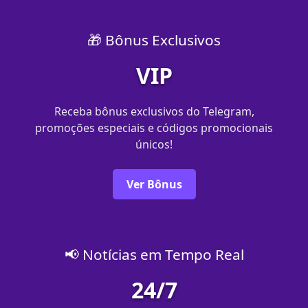
🎁 Bônus Exclusivos
VIP
Receba bônus exclusivos do Telegram,
promoções especiais e códigos promocionais
únicos!
Ver Bônus
📢 Notícias em Tempo Real
24/7