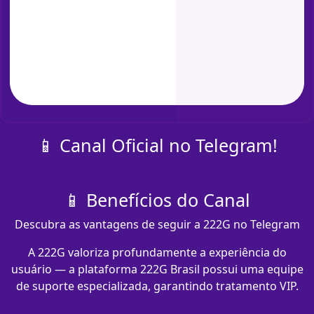
📱 Canal Oficial no Telegram!
📱 Benefícios do Canal
Descubra as vantagens de seguir a 222G no Telegram
A 222G valoriza profundamente a experiência do
usuário — a plataforma 222G Brasil possui uma equipe
de suporte especializada, garantindo tratamento VIP.