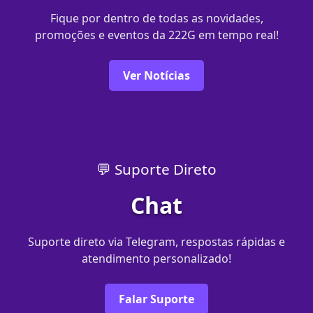
Fique por dentro de todas as novidades,
promoções e eventos da 222G em tempo real!
Ver Notícias
💬 Suporte Direto
Chat
Suporte direto via Telegram, respostas rápidas e
atendimento personalizado!
Falar Suporte