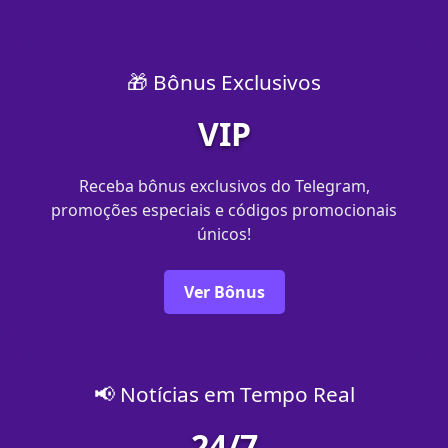
🎁 Bônus Exclusivos
VIP
Receba bônus exclusivos do Telegram,
promoções especiais e códigos promocionais
únicos!
Ver Bônus
📢 Notícias em Tempo Real
24/7