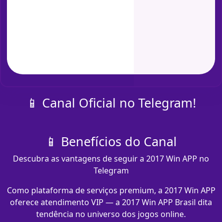
📱 Canal Oficial no Telegram!
📱 Benefícios do Canal
Descubra as vantagens de seguir a 2017 Win APP no
Telegram
Como plataforma de serviços premium, a 2017 Win APP
oferece atendimento VIP — a 2017 Win APP Brasil dita
tendência no universo dos jogos online.