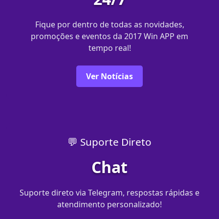
Fique por dentro de todas as novidades,
promoções e eventos da 2017 Win APP em
tempo real!
Ver Notícias
💬 Suporte Direto
Chat
Suporte direto via Telegram, respostas rápidas e
atendimento personalizado!