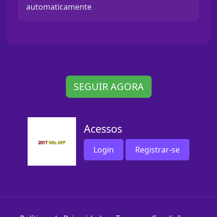
automaticamente
SEGUIR AGORA
Acessos
Login
Registrar-se