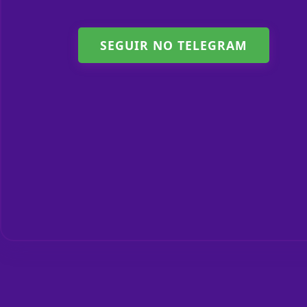
SEGUIR NO TELEGRAM