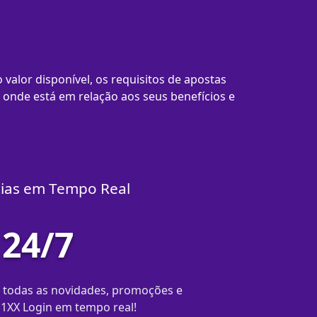
 valor disponível, os requisitos de apostas
onde está em relação aos seus benefícios e
cias em Tempo Real
24/7
e todas as novidades, promoções e
 1XX Login em tempo real!