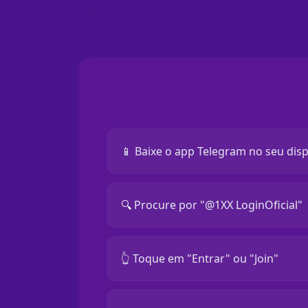
📱 Baixe o app Telegram no seu disp
🔍 Procure por "@1XX LoginOficial"
👆 Toque em "Entrar" ou "Join"