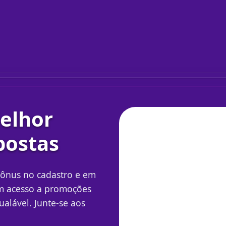
Melhor
postas
bônus no cadastro e em
em acesso a promoções
ualável. Junte-se aos