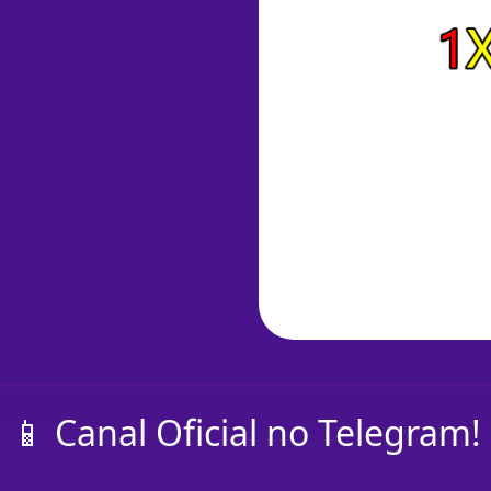
📱 Canal Oficial no Telegram!