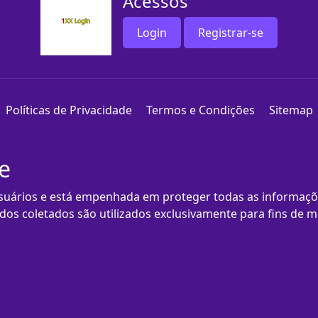
Acessos
Login
Registrar-se
Políticas de Privacidade
Termos e Condições
Sitemap
de
 usuários e está empenhada em proteger todas as informaçõ
os coletados são utilizados exclusivamente para fins de m