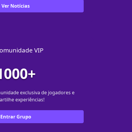
Ver Notícias
Comunidade VIP
1000+
unidade exclusiva de jogadores e
rtilhe experiências!
Entrar Grupo