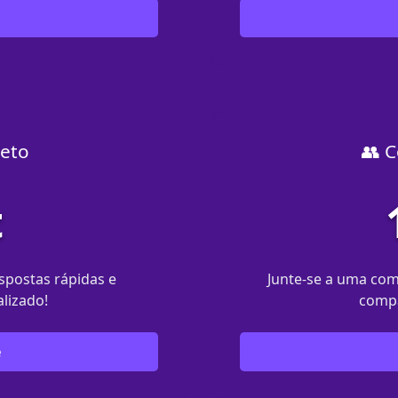
reto
👥 
t
espostas rápidas e
Junte-se a uma com
lizado!
compa
e