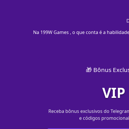
D
Na 199W Games , o que conta é a habilidade
🎁 Bônus Exclu
VIP
Receba bônus exclusivos do Telegra
e códigos promocionai