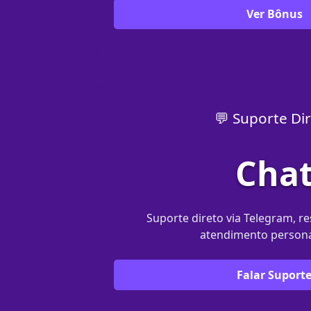
Ver Bônus
💬 Suporte Di
Cha
Suporte direto via Telegram, r
atendimento persona
Falar Suport