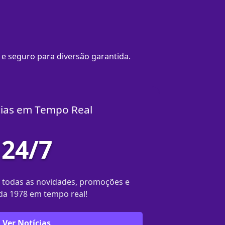
 e seguro para diversão garantida.
cias em Tempo Real
24/7
e todas as novidades, promoções e
da 1978 em tempo real!
Ver Notícias