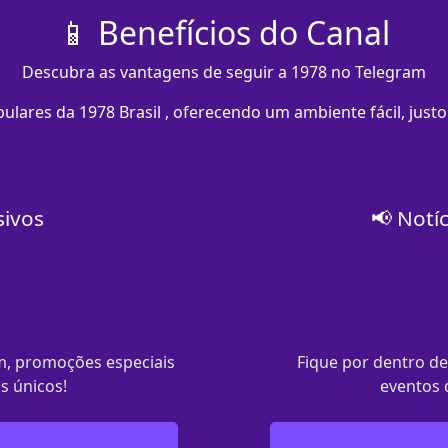
📱 Benefícios do Canal
Descubra as vantagens de seguir a 1978 no Telegram
ares da 1978 Brasil , oferecendo um ambiente fácil, justo
sivos
📢 Notí
m, promoções especiais
Fique por dentro d
s únicos!
eventos 