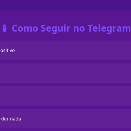
📱 Como Seguir no Telegram
ositivo
erder nada