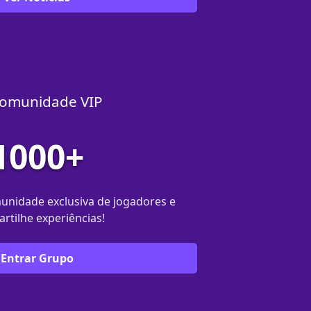
Comunidade VIP
1000+
unidade exclusiva de jogadores e
rtilhe experiências!
Entrar Grupo