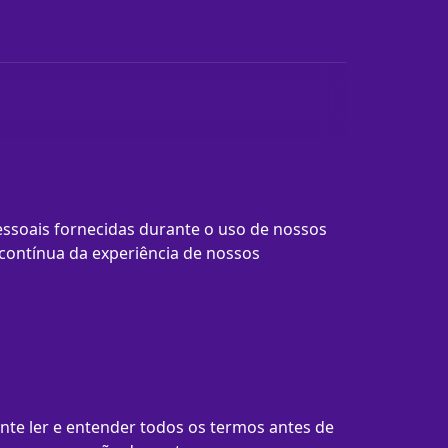
essoais fornecidas durante o uso de nossos
 contínua da experiência de nossos
nte ler e entender todos os termos antes de