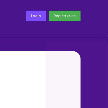
Login
Registrar-se