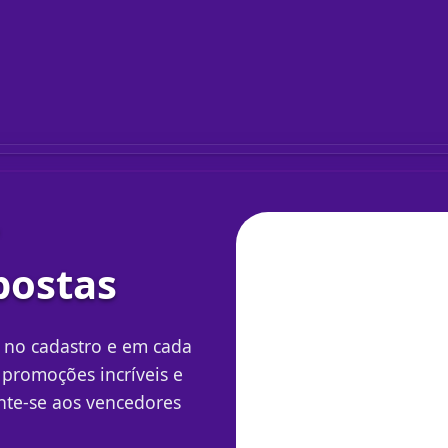
postas
 no cadastro e em cada
 promoções incríveis e
unte-se aos vencedores