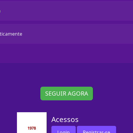
a
aticamente
SEGUIR AGORA
Acessos
Login
Registrar-se