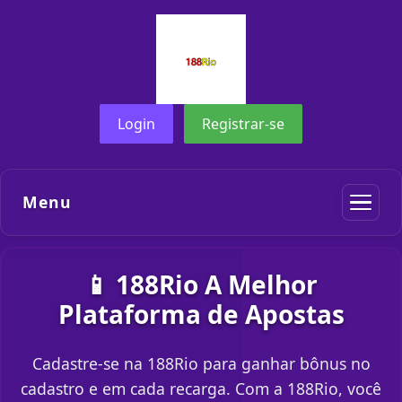
Login
Registrar-se
Menu
📱 188Rio A Melhor
Plataforma de Apostas
Cadastre-se na 188Rio para ganhar bônus no
cadastro e em cada recarga. Com a 188Rio, você