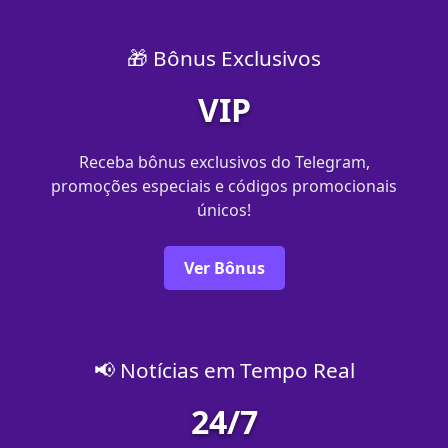
🎁 Bônus Exclusivos
VIP
Receba bônus exclusivos do Telegram,
promoções especiais e códigos promocionais
únicos!
Ver Bônus
📢 Notícias em Tempo Real
24/7