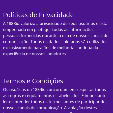
Políticas de Privacidade
A 188Rio valoriza a privacidade de seus usuários e está
empenhada em proteger todas as informações
pessoais fornecidas durante o uso de nossos canais de
comunicação. Todos os dados coletados são utilizados
exclusivamente para fins de melhoria contínua da
experiência de nossos jogadores.
Termos e Condições
Os usuários da 188Rio concordam em respeitar todas
as regras e regulamentos estabelecidos. É importante
ler e entender todos os termos antes de participar de
nossos canais de comunicação. A violação destes