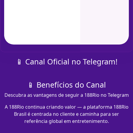
📱 Canal Oficial no Telegram!
📱 Benefícios do Canal
Descubra as vantagens de seguir a 188Rio no Telegram
A 188Rio continua criando valor — a plataforma 188Rio
Brasil é centrada no cliente e caminha para ser
referência global em entretenimento.