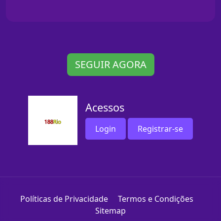
SEGUIR AGORA
Acessos
Login
Registrar-se
Políticas de Privacidade
Termos e Condições
Sitemap