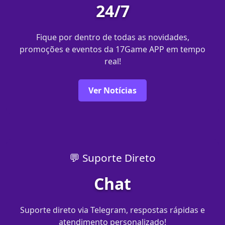
24/7
Fique por dentro de todas as novidades,
promoções e eventos da 17Game APP em tempo
real!
Ver Notícias
💬 Suporte Direto
Chat
Suporte direto via Telegram, respostas rápidas e
atendimento personalizado!