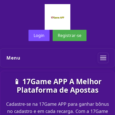
Login
Registrar-se
Menu
📱 17Game APP A Melhor
Plataforma de Apostas
Cadastre-se na 17Game APP para ganhar bônus
no cadastro e em cada recarga. Com a 17Game