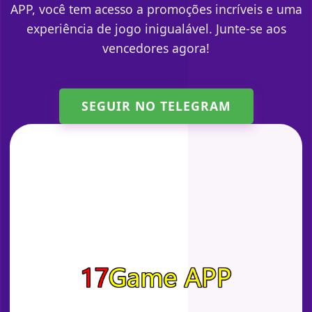
APP, você tem acesso a promoções incríveis e uma
experiência de jogo inigualável. Junte-se aos
vencedores agora!
SEGUIR NO TELEGRAM