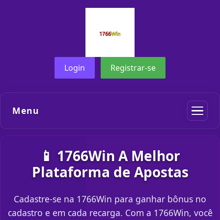
Login
Registrar-se
Menu
📱 1766Win A Melhor
Plataforma de Apostas
Cadastre-se na 1766Win para ganhar bônus no
cadastro e em cada recarga. Com a 1766Win, você