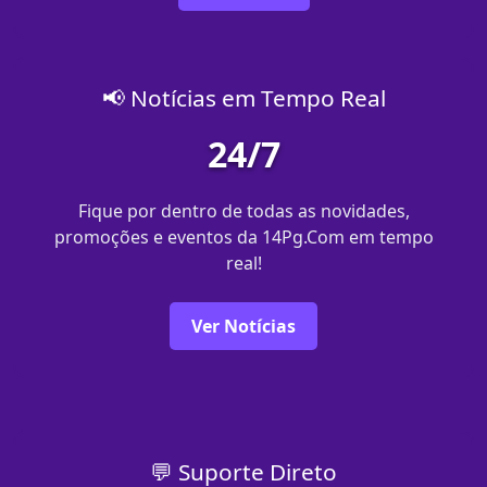
📢 Notícias em Tempo Real
24/7
Fique por dentro de todas as novidades,
promoções e eventos da 14Pg.Com em tempo
real!
Ver Notícias
💬 Suporte Direto